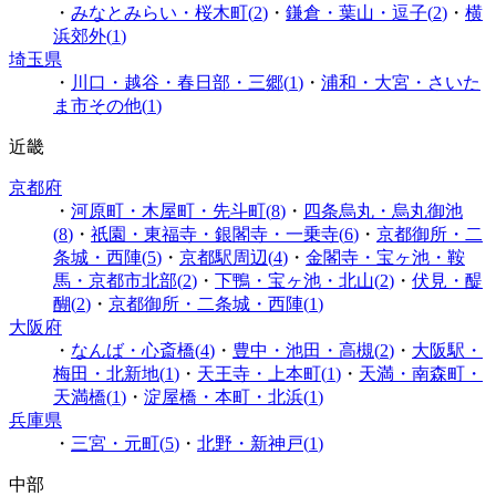
・
みなとみらい・桜木町
(
2
)
・
鎌倉・葉山・逗子
(
2
)
・
横
浜郊外
(
1
)
埼玉県
・
川口・越谷・春日部・三郷
(
1
)
・
浦和・大宮・さいた
ま市その他
(
1
)
近畿
京都府
・
河原町・木屋町・先斗町
(
8
)
・
四条烏丸・烏丸御池
(
8
)
・
祇園・東福寺・銀閣寺・一乗寺
(
6
)
・
京都御所・二
条城・西陣
(
5
)
・
京都駅周辺
(
4
)
・
金閣寺・宝ヶ池・鞍
馬・京都市北部
(
2
)
・
下鴨・宝ヶ池・北山
(
2
)
・
伏見・醍
醐
(
2
)
・
京都御所・二条城・西陣
(
1
)
大阪府
・
なんば・心斎橋
(
4
)
・
豊中・池田・高槻
(
2
)
・
大阪駅・
梅田・北新地
(
1
)
・
天王寺・上本町
(
1
)
・
天満・南森町・
天満橋
(
1
)
・
淀屋橋・本町・北浜
(
1
)
兵庫県
・
三宮・元町
(
5
)
・
北野・新神戸
(
1
)
中部