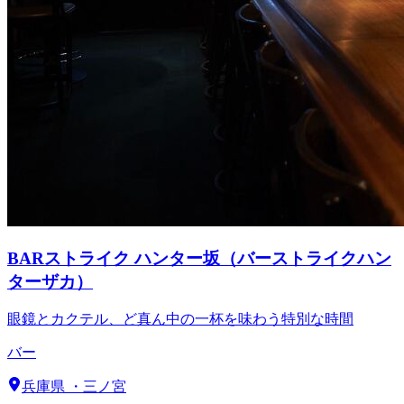
BARストライク ハンター坂（バーストライクハン
ターザカ）
眼鏡とカクテル、ど真ん中の一杯を味わう特別な時間
バー
兵庫県
・
三ノ宮