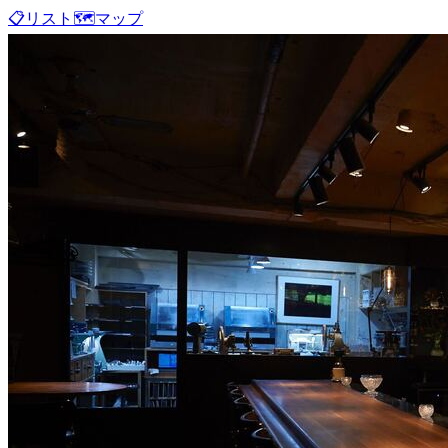
📋
リスト
🗺️
マップ