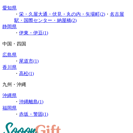
愛知県
・
栄・久屋大通・伏見・丸の内・矢場町
(
2
)
・
名古屋
駅・国際センター・納屋橋
(
2
)
静岡県
・
伊東・伊豆
(
1
)
中国・四国
広島県
・
尾道市
(
1
)
香川県
・
高松
(
1
)
九州・沖縄
沖縄県
・
沖縄離島
(
1
)
福岡県
・
赤坂・警固
(
1
)