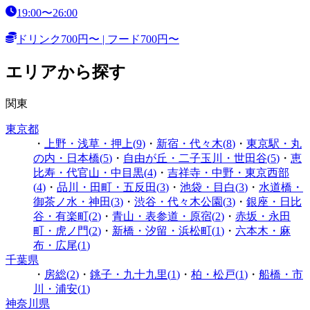
19:00〜26:00
ドリンク700円〜 | フード700円〜
エリアから探す
関東
東京都
・
上野・浅草・押上
(
9
)
・
新宿・代々木
(
8
)
・
東京駅・丸
の内・日本橋
(
5
)
・
自由が丘・二子玉川・世田谷
(
5
)
・
恵
比寿・代官山・中目黒
(
4
)
・
吉祥寺・中野・東京西部
(
4
)
・
品川・田町・五反田
(
3
)
・
池袋・目白
(
3
)
・
水道橋・
御茶ノ水・神田
(
3
)
・
渋谷・代々木公園
(
3
)
・
銀座・日比
谷・有楽町
(
2
)
・
青山・表参道・原宿
(
2
)
・
赤坂・永田
町・虎ノ門
(
2
)
・
新橋・汐留・浜松町
(
1
)
・
六本木・麻
布・広尾
(
1
)
千葉県
・
房総
(
2
)
・
銚子・九十九里
(
1
)
・
柏・松戸
(
1
)
・
船橋・市
川・浦安
(
1
)
神奈川県