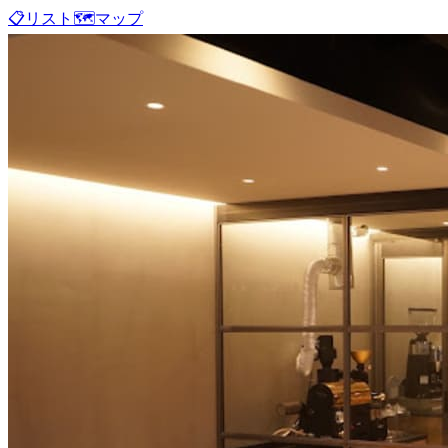
📋
リスト
🗺️
マップ