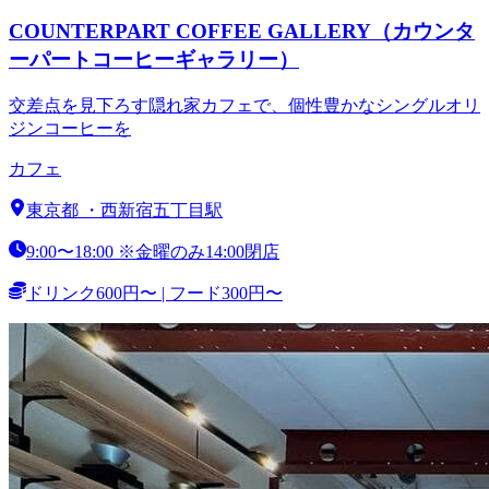
COUNTERPART COFFEE GALLERY（カウンタ
ーパートコーヒーギャラリー）
交差点を見下ろす隠れ家カフェで、個性豊かなシングルオリ
ジンコーヒーを
カフェ
東京都
・
西新宿五丁目駅
9:00〜18:00 ※金曜のみ14:00閉店
ドリンク600円〜 | フード300円〜