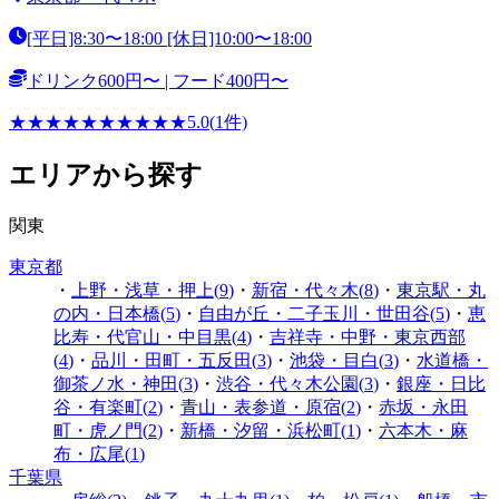
[平日]8:30〜18:00 [休日]10:00〜18:00
ドリンク600円〜 | フード400円〜
★
★
★
★
★
★
★
★
★
★
5.0
(
1
件)
エリアから探す
関東
東京都
・
上野・浅草・押上
(
9
)
・
新宿・代々木
(
8
)
・
東京駅・丸
の内・日本橋
(
5
)
・
自由が丘・二子玉川・世田谷
(
5
)
・
恵
比寿・代官山・中目黒
(
4
)
・
吉祥寺・中野・東京西部
(
4
)
・
品川・田町・五反田
(
3
)
・
池袋・目白
(
3
)
・
水道橋・
御茶ノ水・神田
(
3
)
・
渋谷・代々木公園
(
3
)
・
銀座・日比
谷・有楽町
(
2
)
・
青山・表参道・原宿
(
2
)
・
赤坂・永田
町・虎ノ門
(
2
)
・
新橋・汐留・浜松町
(
1
)
・
六本木・麻
布・広尾
(
1
)
千葉県