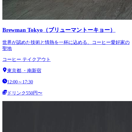
Brewman Tokyo（ブリューマントーキョー）
世界が認めた技術と情熱を一杯に込める、コーヒー愛好家の
聖地
コーヒー テイクアウト
東京都
・
南新宿
12:00～17:30
ドリンク550円〜