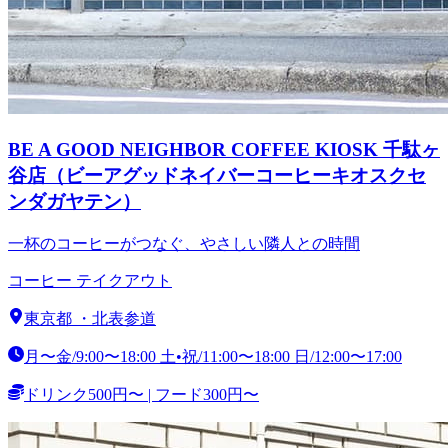
BE A GOOD NEIGHBOR COFFEE KIOSK 千駄ヶ
谷店（ビーアグッドネイバーコーヒーキオスクセ
ンダガヤテン）
一杯のコーヒーがつなぐ、やさしい隣人との時間
コーヒー テイクアウト
東京都
・
北表参道
月〜金/9:00〜18:00 土•祝/11:00〜18:00 日/12:00〜17:00
ドリンク500円〜 | フード300円〜