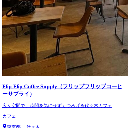
Flip Flip Coffee Supply（フリップフリップコーヒ
ーサプライ）
広々空間で、時間を気にせずくつろげる代々木カフェ
カフェ
東京都
・
代々木