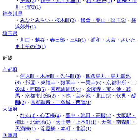
・
房総
(
2
)
・
銚子・九十九里
(
1
)
・
柏・松戸
(
1
)
・
船橋・市
川・浦安
(
1
)
神奈川県
・
みなとみらい・桜木町
(
2
)
・
鎌倉・葉山・逗子
(
2
)
・
横
浜郊外
(
1
)
埼玉県
・
川口・越谷・春日部・三郷
(
1
)
・
浦和・大宮・さいた
ま市その他
(
1
)
近畿
京都府
・
河原町・木屋町・先斗町
(
8
)
・
四条烏丸・烏丸御池
(
8
)
・
祇園・東福寺・銀閣寺・一乗寺
(
6
)
・
京都御所・二
条城・西陣
(
5
)
・
京都駅周辺
(
4
)
・
金閣寺・宝ヶ池・鞍
馬・京都市北部
(
2
)
・
下鴨・宝ヶ池・北山
(
2
)
・
伏見・醍
醐
(
2
)
・
京都御所・二条城・西陣
(
1
)
大阪府
・
なんば・心斎橋
(
4
)
・
豊中・池田・高槻
(
2
)
・
大阪駅・
梅田・北新地
(
1
)
・
天王寺・上本町
(
1
)
・
天満・南森町・
天満橋
(
1
)
・
淀屋橋・本町・北浜
(
1
)
兵庫県