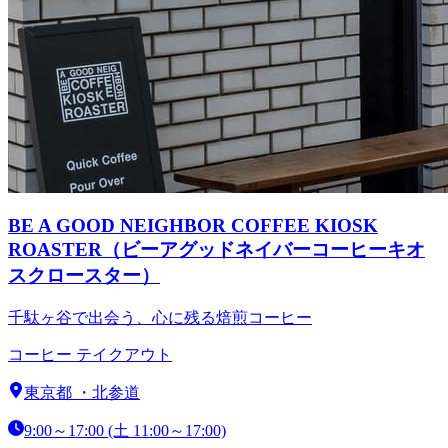
BE A GOOD NEIGHBOR COFFEE KIOSK
ROASTER（ビーアグッドネイバーコーヒーキオ
スクロースター）
千駄ヶ谷で出会う、心に残る焙煎コーヒー
コーヒー テイクアウト
東京都
・
北参道
9:00～17:00 (土 11:00～17:00)