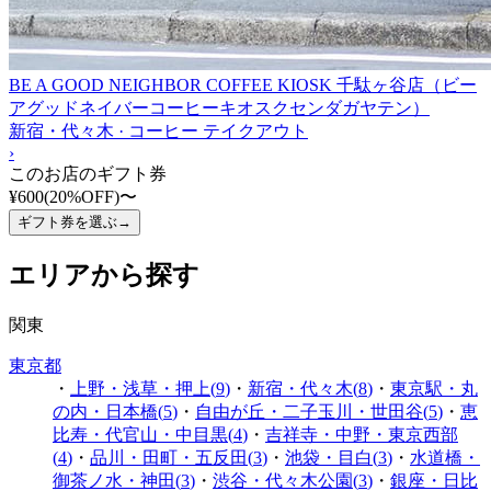
BE A GOOD NEIGHBOR COFFEE KIOSK 千駄ヶ谷店（ビー
アグッドネイバーコーヒーキオスクセンダガヤテン）
新宿・代々木 · コーヒー テイクアウト
›
このお店のギフト券
¥600
(
20
%OFF)
〜
ギフト券を選ぶ
→
エリアから探す
関東
東京都
・
上野・浅草・押上
(
9
)
・
新宿・代々木
(
8
)
・
東京駅・丸
の内・日本橋
(
5
)
・
自由が丘・二子玉川・世田谷
(
5
)
・
恵
比寿・代官山・中目黒
(
4
)
・
吉祥寺・中野・東京西部
(
4
)
・
品川・田町・五反田
(
3
)
・
池袋・目白
(
3
)
・
水道橋・
御茶ノ水・神田
(
3
)
・
渋谷・代々木公園
(
3
)
・
銀座・日比