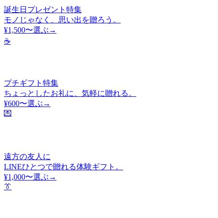
誕生日プレゼント特集
モノじゃなく、思い出を贈ろう。
¥1,500〜
選ぶ→
☕
プチギフト特集
ちょっとしたお礼に、気軽に贈れる。
¥600〜
選ぶ→
💌
遠方の友人に
LINEひとつで贈れる体験ギフト。
¥1,000〜
選ぶ→
👔