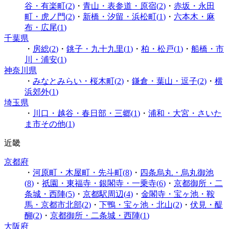
谷・有楽町
(
2
)
・
青山・表参道・原宿
(
2
)
・
赤坂・永田
町・虎ノ門
(
2
)
・
新橋・汐留・浜松町
(
1
)
・
六本木・麻
布・広尾
(
1
)
千葉県
・
房総
(
2
)
・
銚子・九十九里
(
1
)
・
柏・松戸
(
1
)
・
船橋・市
川・浦安
(
1
)
神奈川県
・
みなとみらい・桜木町
(
2
)
・
鎌倉・葉山・逗子
(
2
)
・
横
浜郊外
(
1
)
埼玉県
・
川口・越谷・春日部・三郷
(
1
)
・
浦和・大宮・さいた
ま市その他
(
1
)
近畿
京都府
・
河原町・木屋町・先斗町
(
8
)
・
四条烏丸・烏丸御池
(
8
)
・
祇園・東福寺・銀閣寺・一乗寺
(
6
)
・
京都御所・二
条城・西陣
(
5
)
・
京都駅周辺
(
4
)
・
金閣寺・宝ヶ池・鞍
馬・京都市北部
(
2
)
・
下鴨・宝ヶ池・北山
(
2
)
・
伏見・醍
醐
(
2
)
・
京都御所・二条城・西陣
(
1
)
大阪府