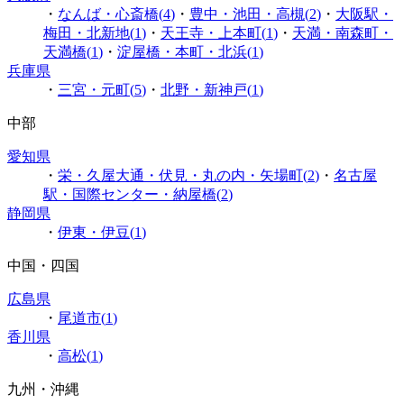
・
なんば・心斎橋
(
4
)
・
豊中・池田・高槻
(
2
)
・
大阪駅・
梅田・北新地
(
1
)
・
天王寺・上本町
(
1
)
・
天満・南森町・
天満橋
(
1
)
・
淀屋橋・本町・北浜
(
1
)
兵庫県
・
三宮・元町
(
5
)
・
北野・新神戸
(
1
)
中部
愛知県
・
栄・久屋大通・伏見・丸の内・矢場町
(
2
)
・
名古屋
駅・国際センター・納屋橋
(
2
)
静岡県
・
伊東・伊豆
(
1
)
中国・四国
広島県
・
尾道市
(
1
)
香川県
・
高松
(
1
)
九州・沖縄