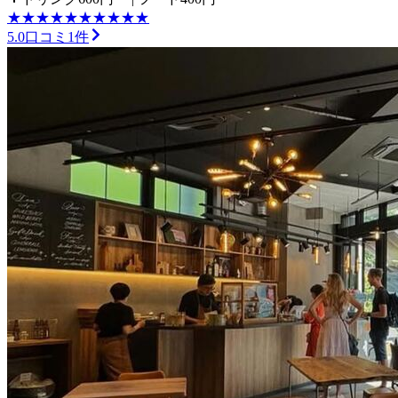
★
★
★
★
★
★
★
★
★
★
5.0
口コミ
1
件