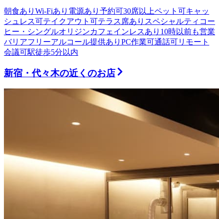
朝食あり
Wi-Fiあり
電源あり
予約可
30席以上
ペット可
キャッ
シュレス可
テイクアウト可
テラス席あり
スペシャルティコー
ヒー・シングルオリジン
カフェインレスあり
10時以前も営業
バリアフリー
アルコール提供あり
PC作業可
通話可
リモート
会議可
駅徒歩5分以内
新宿・代々木
の近くのお店