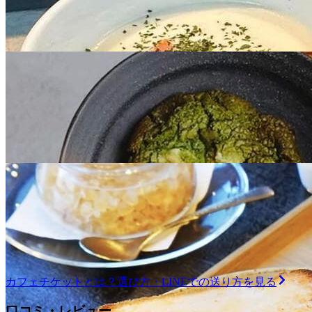
フェ750コース
全
129
店舗で使える
¥750
デジタルチケット
カフェバー券
共通券
【デジタルチケット】朝食が楽しめるカフェ共通
券 1000コース
全
69
店舗で使える
カフェチケット
とは？選び方・LINEでの送り方を見る
¥1,000
デジタルチケット
カフェバー券
共通券
口コミ・レビュー