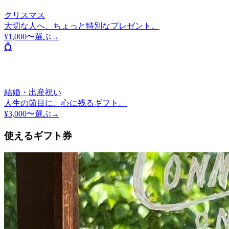
クリスマス
大切な人へ、ちょっと特別なプレゼント。
¥1,000〜
選ぶ→
💍
結婚・出産祝い
人生の節目に、心に残るギフト。
¥3,000〜
選ぶ→
使えるギフト券