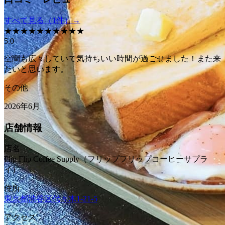
【デジタルチケット】Sooon Gift 加盟店共通券
すべて見る（
1
件）→
カフェ1500コース
★
★
★
★
★
★
★
★
★
★
5.0
全
128
店舗で使える
¥1,500
空間も広々していて気持ちいい時間が過ごせました！また来
たいと思います。
デジタルチケット
カフェバー券
共通券
その他
【デジタルチケット】朝食が楽しめるカフェ共通
2026年6月
券 1500コース
店舗情報
全
69
店舗で使える
¥1,500
店名
デジタルチケット
カフェバー券
共通券
Flip Flip Coffee Supply（フリップフリップコーヒーサプラ
デジタルチケット
カフェバー券
共通券
イ）
【デジタルチケット】Sooon Gift 加盟店共通券
【デジタルチケット】Sooon Gift 加盟店共通券 カ
カフェ3000コース
住所
東京都渋谷区代々木1-21-5
フェ1000コース
全
128
店舗で使える
アクセス
¥3,000
全
129
店舗で使える