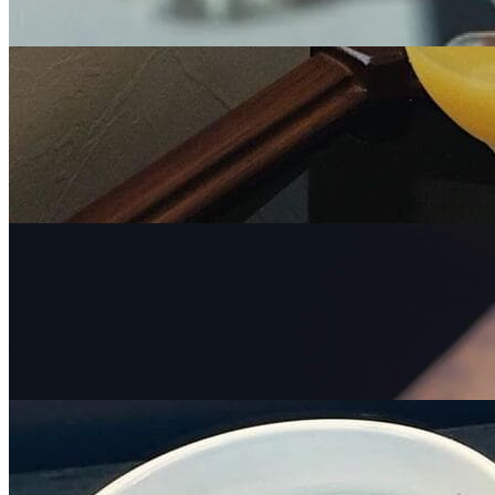
デジタルチケット
カフェバー券
共通券
|| 今だけセール ||【デジタルチケット】Sooon Gift
加盟店共通券 カフェ750コース
全
129
店舗で使える
¥750
→
デジタルチケット
カフェバー券
共通券
¥600
【デジタルチケット】朝食が楽しめるカフェ共通
券 750コース
全
69
店舗で使える
¥750
デジタルチケット
カフェバー券
共通券
【デジタルチケット】Sooon Gift 加盟店共通券 カ