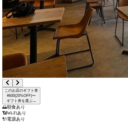
このお店のギフト券
¥600
(
20
%OFF)
〜
ギフト券を選ぶ
→
🌅
朝食あり
📶
Wi-Fiあり
🔌
電源あり