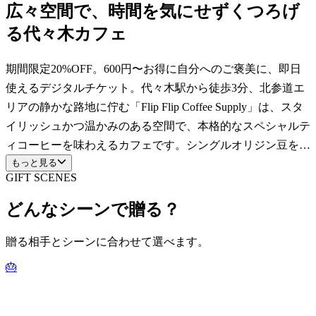
広々空間で、時間を気にせずくつろげ
る代々木カフェ
期間限定20%OFF。600円〜お得に自分へのご褒美に、即日
使えるデジタルチケット。代々木駅から徒歩3分、北参道エ
リアの静かな路地に佇む「Flip Flip Coffee Supply」は、スタ
イリッシュかつ温かみのある空間で、本格的なスペシャルテ
ィコーヒーを味わえるカフェです。シングルオリジン豆を使
もっと見る
用した香り高いコーヒーや、丁寧にミルクが注がれたカフェ
GIFT SCENES
ラテが人気。店内で焼き上げる日替わりパンはクロワッサン
やチーズ入りプレッツェル、デニッシュ等、焼き菓子ではバ
どんなシーンで贈る？
ナナブレッドが人気です。店内にはWi-Fiや電源も一部に用
意され、作業や読書、ひとり時間にも最適。さらに一部のテ
贈る相手とシーンに合わせて選べます。
ラス席ではペット同伴も可能で、愛犬と一緒にくつろげるの
🎂
も嬉しいポイントです。