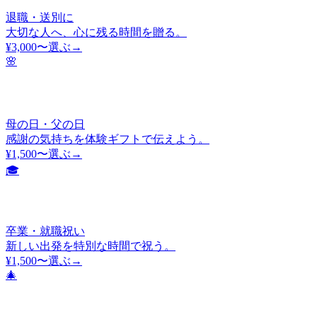
退職・送別に
大切な人へ、心に残る時間を贈る。
¥3,000〜
選ぶ→
🌸
母の日・父の日
感謝の気持ちを体験ギフトで伝えよう。
¥1,500〜
選ぶ→
🎓
卒業・就職祝い
新しい出発を特別な時間で祝う。
¥1,500〜
選ぶ→
🎄