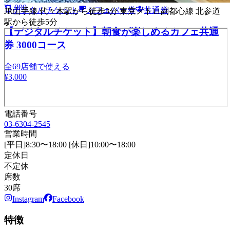
¥1,000
デジタルチケット
カフェバー券
共通券
JR山手線 代々木駅から徒歩3分 東京メトロ副都心線 北参道
駅から徒歩5分
【デジタルチケット】朝食が楽しめるカフェ共通
券 3000コース
全
69
店舗で使える
¥3,000
電話番号
03-6304-2545
営業時間
[平日]8:30〜18:00 [休日]10:00〜18:00
定休日
不定休
席数
30席
Instagram
Facebook
特徴