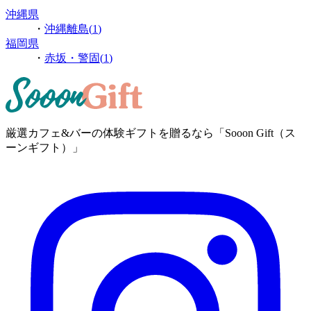
沖縄県
・
沖縄離島
(
1
)
福岡県
・
赤坂・警固
(
1
)
厳選カフェ&バーの体験ギフトを贈るなら「Sooon Gift（ス
ーンギフト）」