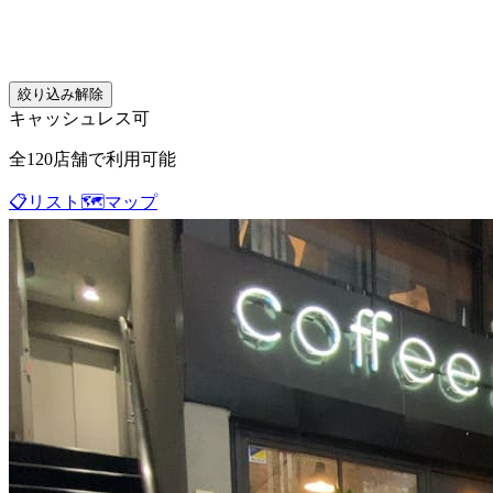
絞り込み解除
キャッシュレス可
全
120
店舗で利用可能
📋
リスト
🗺️
マップ