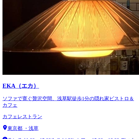
EKA（エカ）
ソファで寛ぐ贅沢空間、浅草駅徒歩1分の隠れ家ビストロ＆
カフェ
カフェ
レストラン
東京都
・
浅草