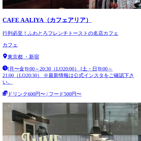
CAFE AALIYA（カフェアリア）
行列必至！ふわとろフレンチトーストの名店カフェ
カフェ
東京都
・
新宿
[月〜金]9:00～20:30（LO20:00） [土・日]9:00～
21:00（LO20:30） ※最新情報は公式インスタをご確認下さ
い。
ドリンク600円〜 | フード500円〜