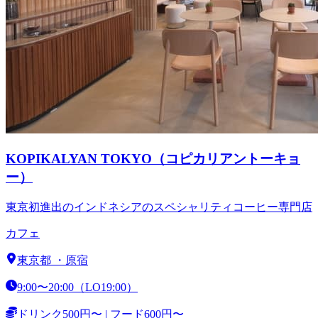
KOPIKALYAN TOKYO（コピカリアントーキョ
ー）
東京初進出のインドネシアのスペシャリティコーヒー専門店
カフェ
東京都
・
原宿
9:00〜20:00（LO19:00）
ドリンク500円〜 | フード600円〜