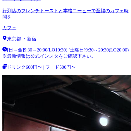
行列店のフレンチトーストと本格コーヒーで至福のカフェ時
間を
カフェ
東京都
・
新宿
[日～金]9:30～20:00(LO19:30) [土曜日]9:30～20:30(LO20:00)
※最新情報は公式インスタをご確認下さい。
ドリンク600円〜 | フード500円〜