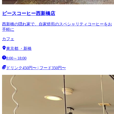
ピースコーヒー西新橋店
西新橋の隠れ家で、自家焙煎のスペシャリティコーヒーをお
手軽に
カフェ
東京都
・
新橋
8:00～18:00
ドリンク450円〜 | フード350円〜