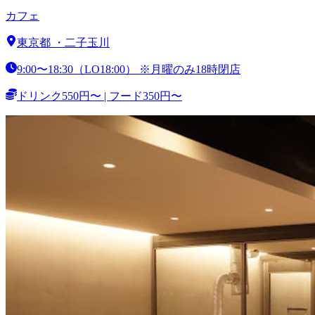
カフェ
東京都
・
二子玉川
9:00〜18:30（LO18:00） ※月曜のみ18時閉店
ドリンク550円〜 | フード350円〜