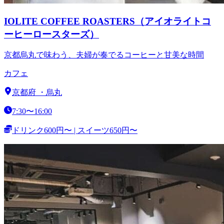
IOLITE COFFEE ROASTERS（アイオライトコ
ーヒーロースターズ）
京都烏丸で味わう、夫婦が奏でるコーヒーと甘美な時間
カフェ
京都府
・
烏丸
7:30〜16:00
ドリンク600円〜 | スイーツ650円〜