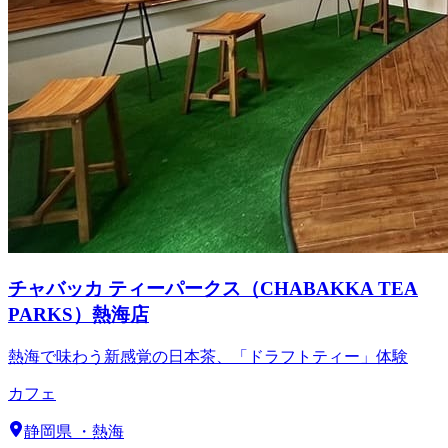
チャバッカ ティーパークス（CHABAKKA TEA
PARKS）熱海店
熱海で味わう新感覚の日本茶、「ドラフトティー」体験
カフェ
静岡県
・
熱海