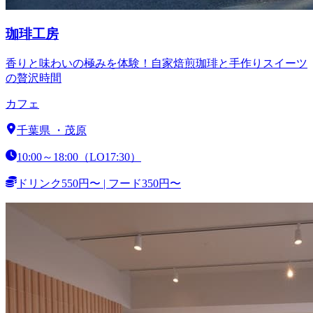
珈琲工房
香りと味わいの極みを体験！自家焙煎珈琲と手作りスイーツ
の贅沢時間
カフェ
千葉県
・
茂原
10:00～18:00（LO17:30）
ドリンク550円〜 | フード350円〜