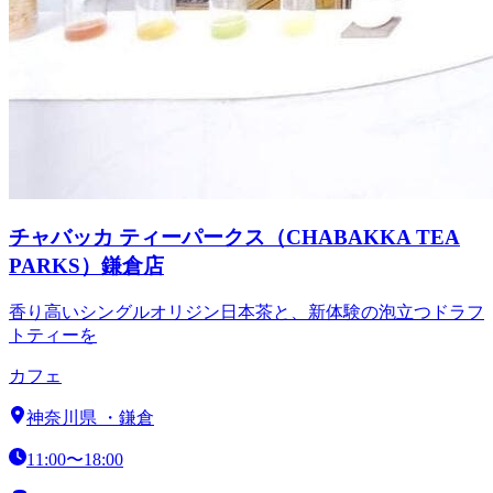
チャバッカ ティーパークス（CHABAKKA TEA
PARKS）鎌倉店
香り高いシングルオリジン日本茶と、新体験の泡立つドラフ
トティーを
カフェ
神奈川県
・
鎌倉
11:00〜18:00