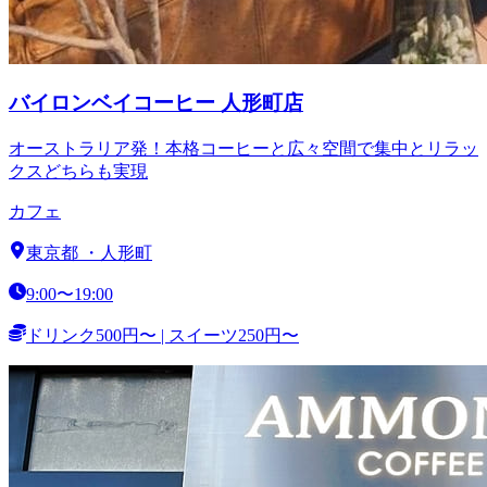
バイロンベイコーヒー 人形町店
オーストラリア発！本格コーヒーと広々空間で集中とリラッ
クスどちらも実現
カフェ
東京都
・
人形町
9:00〜19:00
ドリンク500円〜 | スイーツ250円〜