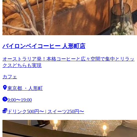
バイロンベイコーヒー 人形町店
オーストラリア発！本格コーヒーと広々空間で集中とリラッ
クスどちらも実現
カフェ
東京都
・
人形町
9:00〜19:00
ドリンク500円〜 | スイーツ250円〜