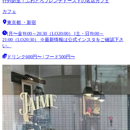
行列必至！ふわとろフレンチトーストの名店カフェ
カフェ
東京都
・
新宿
[月〜金]9:00～20:30（LO20:00） [土・日]9:00～
21:00（LO20:30） ※最新情報は公式インスタをご確認下さ
い。
ドリンク600円〜 | フード500円〜