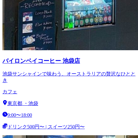
バイロンベイコーヒー 池袋店
池袋サンシャインで味わう、オーストラリアの贅沢なひとと
き
カフェ
東京都
・
池袋
9:00〜18:00
ドリンク500円〜 | スイーツ250円〜