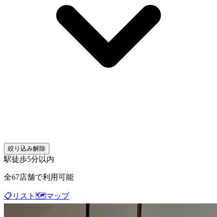
絞り込み解除
駅徒歩5分以内
全
67
店舗で利用可能
📋
リスト
🗺️
マップ