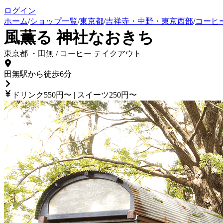
ログイン
ホーム
/
ショップ一覧
/
東京都
/
吉祥寺・中野・東京西部
/
コーヒ
風薫る 神社なおきち
東京都
・
田無
/
コーヒー テイクアウト
田無駅から徒歩6分
ドリンク550円〜 | スイーツ250円〜