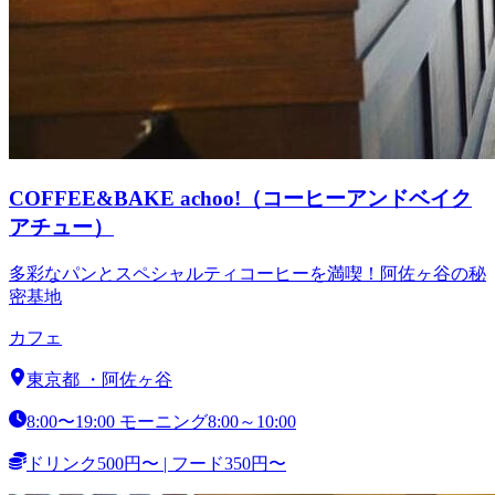
COFFEE&BAKE achoo!（コーヒーアンドベイク
アチュー）
多彩なパンとスペシャルティコーヒーを満喫！阿佐ヶ谷の秘
密基地
カフェ
東京都
・
阿佐ヶ谷
8:00〜19:00 モーニング8:00～10:00
ドリンク500円〜 | フード350円〜