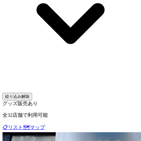
絞り込み解除
グッズ販売あり
全
32
店舗で利用可能
📋
リスト
🗺️
マップ