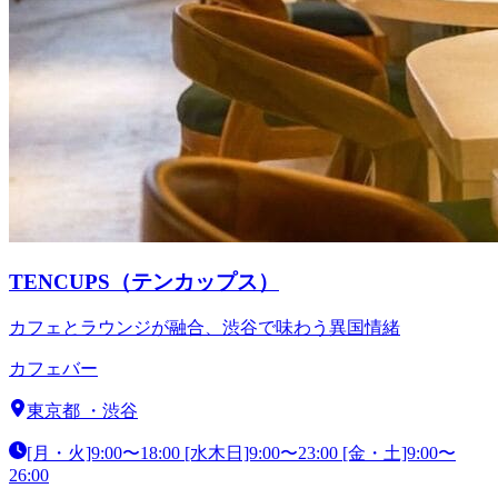
TENCUPS（テンカップス）
カフェとラウンジが融合、渋谷で味わう異国情緒
カフェ
バー
東京都
・
渋谷
[月・火]9:00〜18:00 [水木日]9:00〜23:00 [金・土]9:00〜
26:00