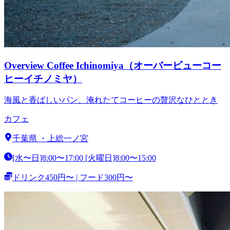
Overview Coffee Ichinomiya（オーバービューコー
ヒーイチノミヤ）
海風と香ばしいパン、淹れたてコーヒーの贅沢なひととき
カフェ
千葉県
・
上総一ノ宮
[水〜日]8:00〜17:00 [火曜日]8:00〜15:00
ドリンク450円〜 | フード300円〜