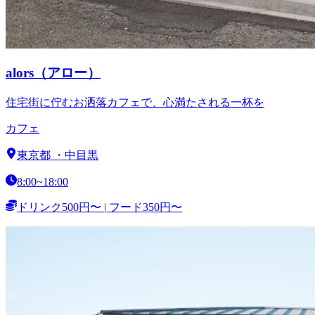
alors（アロー）
住宅街に佇むお洒落カフェで、心満たされる一杯を
カフェ
東京都
・
中目黒
8:00~18:00
ドリンク500円〜 | フード350円〜