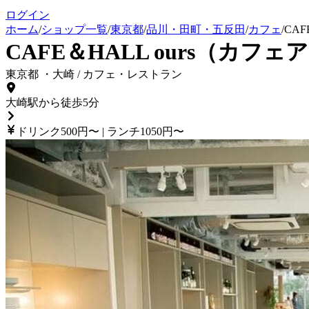
ログイン
ホーム
/
ショップ一覧
/
東京都
/
品川・田町・五反田
/
カフェ
/
CA
CAFE＆HALL ours（カ
東京都
・
大崎
/
カフェ・レストラン
大崎駅から徒歩5分
ドリンク500円〜 | ランチ1050円〜