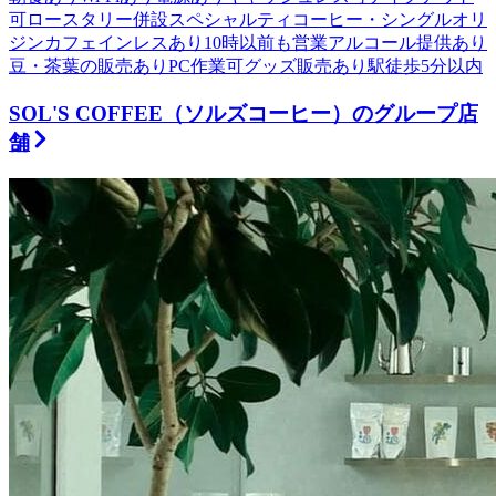
可
ロースタリー併設
スペシャルティコーヒー・シングルオリ
ジン
カフェインレスあり
10時以前も営業
アルコール提供あり
豆・茶葉の販売あり
PC作業可
グッズ販売あり
駅徒歩5分以内
SOL'S COFFEE（ソルズコーヒー）のグループ店
舗