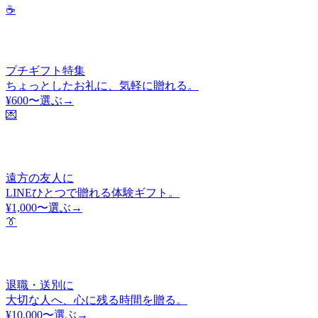
☕
プチギフト特集
ちょっとしたお礼に、気軽に贈れる。
¥600〜
選ぶ→
💌
遠方の友人に
LINEひとつで贈れる体験ギフト。
¥1,000〜
選ぶ→
👔
退職・送別に
大切な人へ、心に残る時間を贈る。
¥10,000〜
選ぶ→