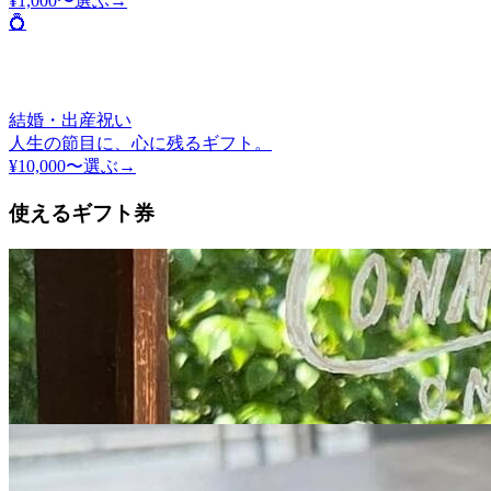
¥1,000〜
選ぶ→
💍
結婚・出産祝い
人生の節目に、心に残るギフト。
¥10,000〜
選ぶ→
使えるギフト券