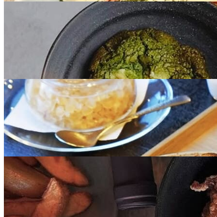
¥750
デジタルチケット
カフェバー券
共通券
【デジタルチケット】朝食が楽しめるカフェ共通
券 1000コース
全
69
店舗で使える
¥1,000
デジタルチケット
カフェバー券
共通券
【デジタルチケット】Sooon Gift 加盟店共通券
カフェ1500コース