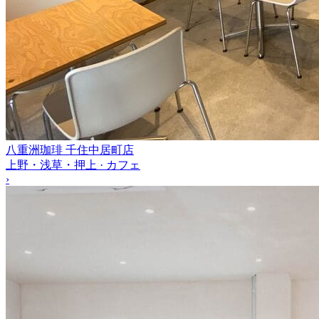
八重洲珈琲 千住中居町店
上野・浅草・押上 · カフェ
›