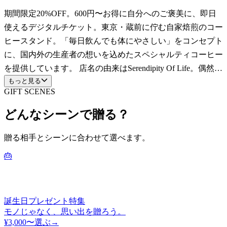
期間限定20%OFF。600円〜お得に自分へのご褒美に、即日
使えるデジタルチケット。東京・蔵前に佇む自家焙煎のコー
ヒースタンド。「毎日飲んでも体にやさしい」をコンセプト
に、国内外の生産者の想いを込めたスペシャルティコーヒー
を提供しています。 店名の由来はSerendipity Of Life。偶然の
もっと見る
出会いが生む幸せな瞬間を大切に、お客様一人ひとりに寄り
GIFT SCENES
添う理想の一杯を届けます。焙煎前後の徹底した品質管理と
丁寧な抽出で、クリアで優しい味わいを実現。 カフェラテ
どんなシーンで贈る？
やクラフトドリンクに加え、手作りのスイーツやフードも充
実。カジュアルで温かみのある空間で、心ほどけるコーヒー
贈る相手とシーンに合わせて選べます。
体験をお楽しみください。
🎂
誕生日プレゼント特集
モノじゃなく、思い出を贈ろう。
¥3,000〜
選ぶ→