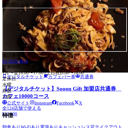
券 3000コース
蔵前駅から徒歩4分
全
69
店舗で使える
¥3,000
デジタルチケット
カフェバー券
共通券
【デジタルチケット】Sooon Gift 加盟店共通券
カフェ5000コース
電話番号
03-5829-8824
全
126
店舗で使える
営業時間
¥5,000
{月〜金}8:00〜17:00 [土日祝]9:00〜18:00
デジタルチケット
カフェバー券
共通券
定休日
水曜
【デジタルチケット】Sooon Gift 加盟店共通券
席数
カフェ10000コース
10席
公式サイト
Instagram
Facebook
X
全
124
店舗で使える
¥10,000
特徴
朝食あり
Wi-Fiあり
電源あり
キャッシュレス可
テイクアウト