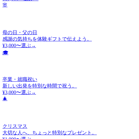
🌸
母の日・父の日
感謝の気持ちを体験ギフトで伝えよう。
¥3,000〜
選ぶ→
🎓
卒業・就職祝い
新しい出発を特別な時間で祝う。
¥3,000〜
選ぶ→
🎄
クリスマス
大切な人へ、ちょっと特別なプレゼント。