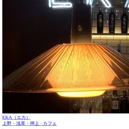
EKA（エカ）
上野・浅草・押上 · カフェ