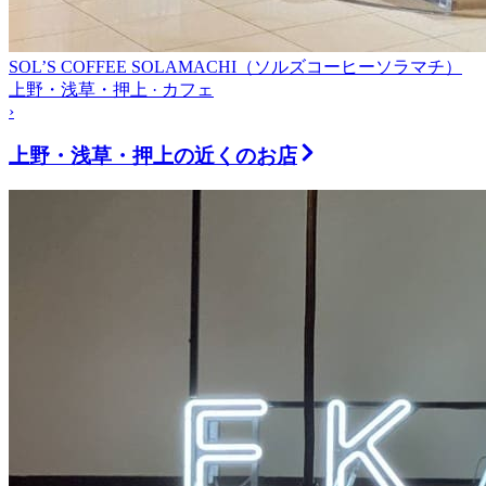
SOL’S COFFEE SOLAMACHI（ソルズコーヒーソラマチ）
上野・浅草・押上 · カフェ
›
上野・浅草・押上
の近くのお店