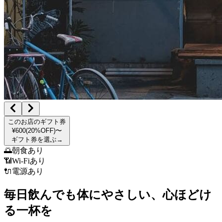
このお店のギフト券
¥600
(
20
%OFF)
〜
ギフト券を選ぶ
→
🌅
朝食あり
📶
Wi-Fiあり
🔌
電源あり
毎日飲んでも体にやさしい、心ほどけ
る一杯を