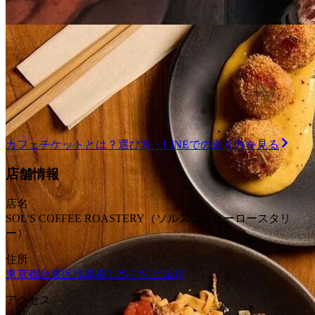
全
128
店舗で使える
¥1,500
デジタルチケット
カフェバー券
共通券
【デジタルチケット】朝食が楽しめるカフェ共通
券 1500コース
全
69
店舗で使える
カフェチケット
とは？選び方・LINEでの送り方を見る
¥1,500
デジタルチケット
カフェバー券
共通券
店舗情報
デジタルチケット
カフェバー券
共通券
【デジタルチケット】Sooon Gift 加盟店共通券
店名
【デジタルチケット】Sooon Gift 加盟店共通券 カ
カフェ3000コース
SOL'S COFFEE ROASTERY（ソルズコーヒーロースタリ
フェ1000コース
ー）
全
128
店舗で使える
¥3,000
住所
全
129
店舗で使える
東京都台東区浅草橋3-25-7 NIビル1F
¥1,000
デジタルチケット
カフェバー券
共通券
アクセス
【デジタルチケット】朝食が楽しめるカフェ共通